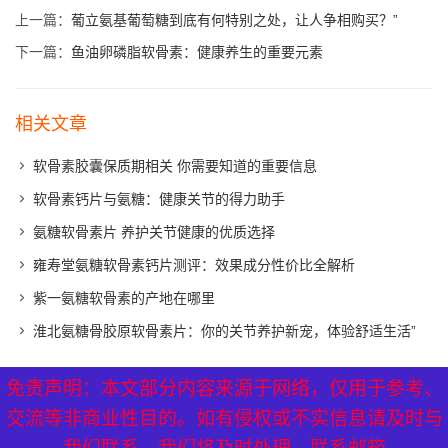
上一篇：
葡立氨基葡萄糖到底有何特别之处，让人争相购买？”
下一篇：
鱼油卵磷脂软骨素：健康养生的重要元素
相关文章
软骨素胶囊保质期相关 你需要知道的重要信息
软骨素钙片与氨糖：健康关节的得力助手
氨糖软骨素片 养护关节健康的优质选择
雍寿堂氨糖软骨素钙片测评：效果成分性价比全解析
紫一氨糖软骨素的产地在哪里
淮北氨糖骨胶原软骨素片：你的关节养护新宠，体验舒适生活”
免责声明：本文部分内容来源于网络，仅用于参考、
免责声明：本文部分内容来源于网络，仅用于参考、
XML地图
|
网站地图
|
热点关注
交流等非商业性目的。如有侵权或不实信息请及时与
交流等非商业性目的。如有侵权或不实信息请及时与