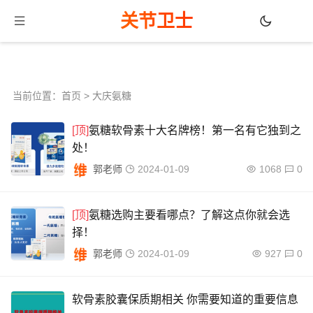
关节卫士
当前位置：
首页
> 大庆氨糖
[顶]
氨糖软骨素十大名牌榜！第一名有它独到之
处！
郭老师
2024-01-09
1068
0
[顶]
氨糖选购主要看哪点？了解这点你就会选
择！
郭老师
2024-01-09
927
0
软骨素胶囊保质期相关 你需要知道的重要信息