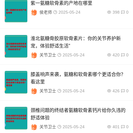
紫一氨糖软骨素的产地在哪里
侯老师
2025-05-24
398
0
淮北氨糖骨胶原软骨素片：你的关节养护新
宠，体验舒适生活”
关节卫士
2025-05-24
420
0
膝盖响声来袭，氨糖和软骨素哪个更适合你？
看这里
关节卫士
2025-05-24
426
0
颈椎问题的终结者氨糖软骨素钙片给你久违的
舒适体验
关节卫士
2025-05-24
401
0