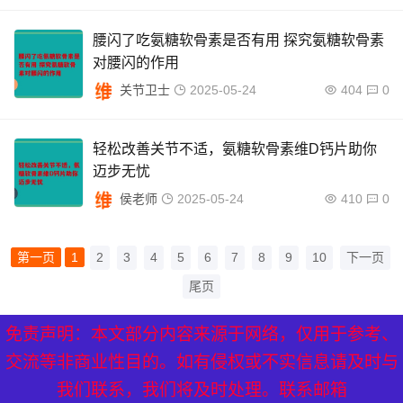
腰闪了吃氨糖软骨素是否有用 探究氨糖软骨素
对腰闪的作用
关节卫士
2025-05-24
404
0
轻松改善关节不适，氨糖软骨素维D钙片助你
迈步无忧
侯老师
2025-05-24
410
0
第一页
1
2
3
4
5
6
7
8
9
10
下一页
尾页
免责声明：本文部分内容来源于网络，仅用于参考、
XML地图
|
网站地图
|
热点关注
交流等非商业性目的。如有侵权或不实信息请及时与
我们联系，我们将及时处理。联系邮箱