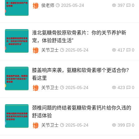
侯老师
2025-05-24
397
0
淮北氨糖骨胶原软骨素片：你的关节养护新
宠，体验舒适生活”
关节卫士
2025-05-24
417
0
膝盖响声来袭，氨糖和软骨素哪个更适合你？
看这里
关节卫士
2025-05-24
423
0
颈椎问题的终结者氨糖软骨素钙片给你久违的
舒适体验
关节卫士
2025-05-24
399
0