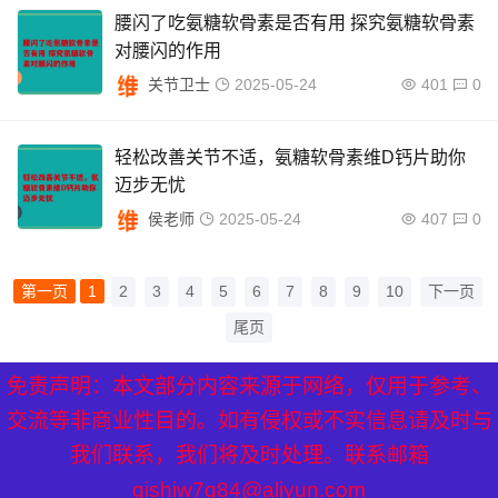
腰闪了吃氨糖软骨素是否有用 探究氨糖软骨素
对腰闪的作用
关节卫士
2025-05-24
401
0
轻松改善关节不适，氨糖软骨素维D钙片助你
迈步无忧
侯老师
2025-05-24
407
0
第一页
1
2
3
4
5
6
7
8
9
10
下一页
尾页
免责声明：本文部分内容来源于网络，仅用于参考、
XML地图
|
网站地图
|
热点关注
交流等非商业性目的。如有侵权或不实信息请及时与
我们联系，我们将及时处理。联系邮箱
qishiw7q84@aliyun.com