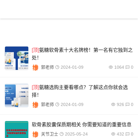
[顶]
氨糖软骨素十大名牌榜！第一名有它独到之
处！
郭老师
2024-01-09
1064
0
[顶]
氨糖选购主要看哪点？了解这点你就会选
择！
郭老师
2024-01-09
926
0
软骨素胶囊保质期相关 你需要知道的重要信息
关节卫士
2025-05-24
432
0