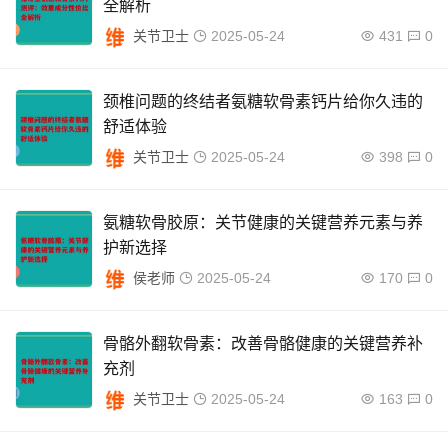
全解析
关节卫士
2025-05-24
431
0
颈椎问题的终结者氨糖软骨素钙片给你久违的
舒适体验
关节卫士
2025-05-24
398
0
氨糖软骨胶原：关节健康的关键营养元素与养
护新选择
侯老师
2025-05-24
170
0
骨骼外翻软骨素：改善骨骼健康的关键营养补
充剂
关节卫士
2025-05-24
163
0