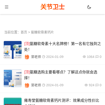
关节卫士
当前位置：
首页
>
氨糖软骨素钙片
[顶]
氨糖软骨素十大名牌榜！第一名有它独到之
处！
郭老师
2024-01-09
1064
0
[顶]
氨糖选购主要看哪点？了解这点你就会选
择！
郭老师
2024-01-09
924
0
雍寿堂氨糖软骨素钙片测评：效果成分性价比