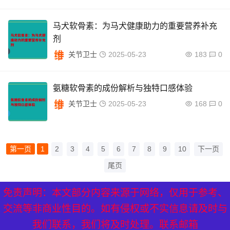
马犬软骨素：为马犬健康助力的重要营养补充
剂
关节卫士
2025-05-23
183
0
氨糖软骨素的成份解析与独特口感体验
关节卫士
2025-05-23
168
0
第一页
1
2
3
4
5
6
7
8
9
10
下一页
尾页
免责声明：本文部分内容来源于网络，仅用于参考、
XML地图
|
网站地图
|
热点关注
交流等非商业性目的。如有侵权或不实信息请及时与
我们联系，我们将及时处理。联系邮箱