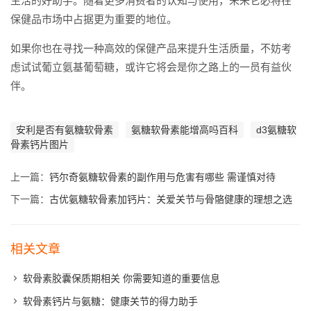
生活的好助手。随着更多消费者的认知与使用，未来它必将在
保健品市场中占据更为重要的地位。
如果你也在寻找一种高效的保健产品来提升生活质量，不妨考
虑试试葡立氨基葡萄糖，或许它将会是你之路上的一员有益伙
伴。
安利是否有氨糖软骨素
氨糖软骨素能增高吗百科
d3氨糖软
骨素钙片图片
上一篇：
钙尔奇氨糖软骨素的副作用与危害有哪些 需谨慎对待
下一篇：
古优氨糖软骨素加钙片：关爱关节与骨骼健康的理想之选
相关文章
软骨素胶囊保质期相关 你需要知道的重要信息
软骨素钙片与氨糖：健康关节的得力助手