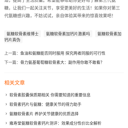
适，提高了生活质量。希望能够帮助你更好地了解第三代氨
糖，让我们一起关注关节，享受更美好的生活！如果你对第三
代氨糖感兴趣，不妨试试，亲自体验其带来的惊喜效果吧！
氨糖软骨素维博士
氨糖软骨素加钙片激素吗
氨糖软骨素加
钙片真伪
上一篇：
鱼油和氨糖能否同时服用 探究两者同服的可行性
下一篇：
骨力氨基葡萄糖软骨素大：副作用你敢不敢看？
相关文章
软骨素胶囊保质期相关 你需要知道的重要信息
软骨素钙片与氨糖：健康关节的得力助手
氨糖软骨素片 养护关节健康的优质选择
雍寿堂氨糖软骨素钙片测评：效果成分性价比全解析