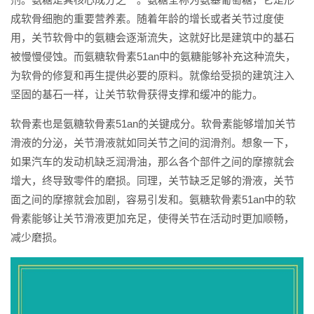
成软骨细胞的重要营养素。随着年龄的增长或者关节过度使
用，关节软骨中的氨糖会逐渐流失，这就好比是建筑中的基石
被慢慢侵蚀。而氨糖软骨素51an中的氨糖能够补充这种流失，
为软骨的修复和再生提供必要的原料。就像给受损的建筑注入
坚固的基石一样，让关节软骨获得支撑和缓冲的能力。
软骨素也是氨糖软骨素51an的关键成分。软骨素能够增加关节
滑液的分泌，关节滑液就如同关节之间的润滑剂。想象一下，
如果汽车的发动机缺乏润滑油，那么各个部件之间的摩擦就会
增大，终导致零件的磨损。同理，关节缺乏足够的滑液，关节
面之间的摩擦就会加剧，容易引发和。氨糖软骨素51an中的软
骨素能够让关节滑液更加充足，使得关节在活动时更加顺畅，
减少磨损。