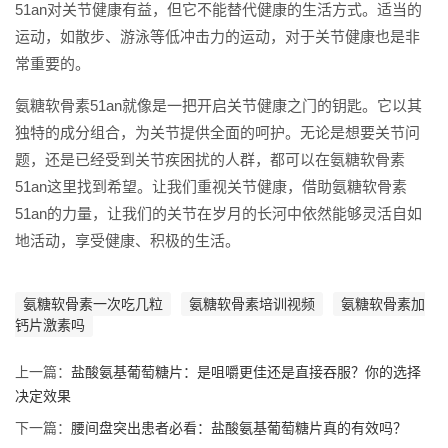
51an对关节健康有益，但它不能替代健康的生活方式。适当的
运动，如散步、游泳等低冲击力的运动，对于关节健康也是非
常重要的。
氨糖软骨素51an就像是一把开启关节健康之门的钥匙。它以其
独特的成分组合，为关节提供全面的呵护。无论是想要关节问
题，还是已经受到关节疾困扰的人群，都可以在氨糖软骨素
51an这里找到希望。让我们重视关节健康，借助氨糖软骨素
51an的力量，让我们的关节在岁月的长河中依然能够灵活自如
地活动，享受健康、积极的生活。
氨糖软骨素一次吃几粒
氨糖软骨素培训视频
氨糖软骨素加
钙片激素吗
上一篇：
盐酸氨基葡萄糖片：是咀嚼更佳还是直接吞服？你的选择
决定效果
下一篇：
腰间盘突出患者必看：盐酸氨基葡萄糖片真的有效吗？