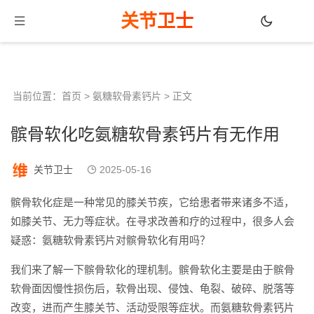
关节卫士
当前位置：
首页
>
氨糖软骨素钙片
> 正文
髌骨软化吃氨糖软骨素钙片有无作用
关节卫士
2025-05-16
髌骨软化症是一种常见的膝关节疾，它给患者带来诸多不适，
如膝关节、无力等症状。在寻求改善和疗的过程中，很多人会
疑惑：氨糖软骨素钙片对髌骨软化有用吗？
我们来了解一下髌骨软化的理机制。髌骨软化主要是由于髌骨
软骨面因慢性损伤后，软骨出现、侵蚀、龟裂、破碎、脱落等
改变，进而产生膝关节、活动受限等症状。而氨糖软骨素钙片