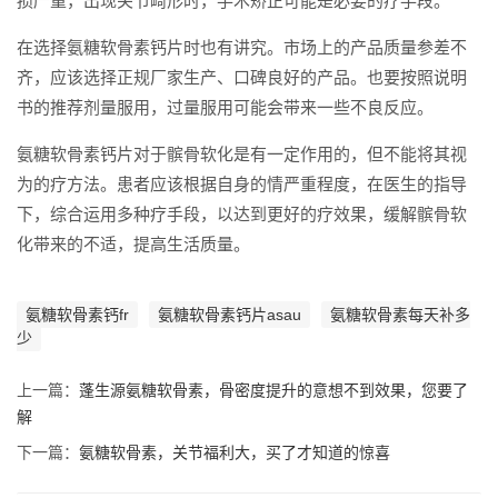
损严重，出现关节畸形时，手术矫正可能是必要的疗手段。
在选择氨糖软骨素钙片时也有讲究。市场上的产品质量参差不
齐，应该选择正规厂家生产、口碑良好的产品。也要按照说明
书的推荐剂量服用，过量服用可能会带来一些不良反应。
氨糖软骨素钙片对于髌骨软化是有一定作用的，但不能将其视
为的疗方法。患者应该根据自身的情严重程度，在医生的指导
下，综合运用多种疗手段，以达到更好的疗效果，缓解髌骨软
化带来的不适，提高生活质量。
氨糖软骨素钙fr
氨糖软骨素钙片asau
氨糖软骨素每天补多
少
上一篇：
蓬生源氨糖软骨素，骨密度提升的意想不到效果，您要了
解
下一篇：
氨糖软骨素，关节福利大，买了才知道的惊喜