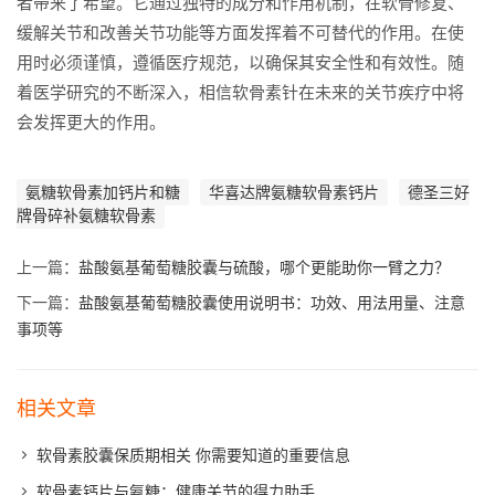
者带来了希望。它通过独特的成分和作用机制，在软骨修复、
缓解关节和改善关节功能等方面发挥着不可替代的作用。在使
用时必须谨慎，遵循医疗规范，以确保其安全性和有效性。随
着医学研究的不断深入，相信软骨素针在未来的关节疾疗中将
会发挥更大的作用。
氨糖软骨素加钙片和糖
华喜达牌氨糖软骨素钙片
德圣三好
牌骨碎补氨糖软骨素
上一篇：
盐酸氨基葡萄糖胶囊与硫酸，哪个更能助你一臂之力？
下一篇：
盐酸氨基葡萄糖胶囊使用说明书：功效、用法用量、注意
事项等
相关文章
软骨素胶囊保质期相关 你需要知道的重要信息
软骨素钙片与氨糖：健康关节的得力助手