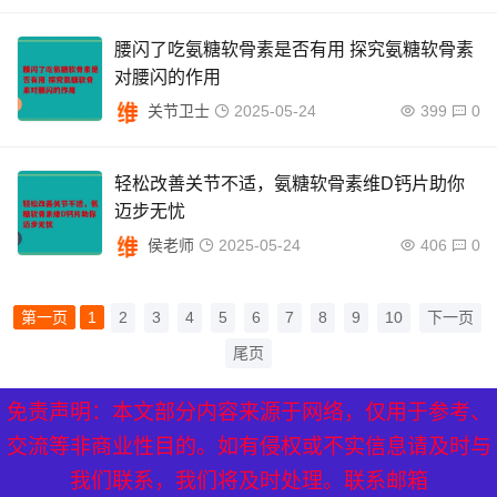
腰闪了吃氨糖软骨素是否有用 探究氨糖软骨素
对腰闪的作用
关节卫士
2025-05-24
399
0
轻松改善关节不适，氨糖软骨素维D钙片助你
迈步无忧
侯老师
2025-05-24
406
0
第一页
1
2
3
4
5
6
7
8
9
10
下一页
尾页
免责声明：本文部分内容来源于网络，仅用于参考、
XML地图
|
网站地图
|
热点关注
交流等非商业性目的。如有侵权或不实信息请及时与
我们联系，我们将及时处理。联系邮箱