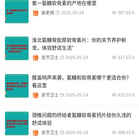
紫一氨糖软骨素的产地在哪里
侯老师
2025-05-24
397
0
淮北氨糖骨胶原软骨素片：你的关节养护新
宠，体验舒适生活”
关节卫士
2025-05-24
417
0
膝盖响声来袭，氨糖和软骨素哪个更适合你？
看这里
关节卫士
2025-05-24
422
0
颈椎问题的终结者氨糖软骨素钙片给你久违的
舒适体验
关节卫士
2025-05-24
398
0