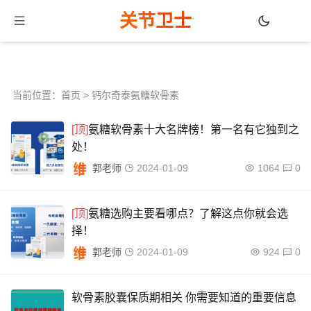
关节卫士
当前位置：
首页
> 钙尔奇泰氨糖软骨素
[顶]
氨糖软骨素十大名牌榜！第一名有它独到之
处！
郭老师
2024-01-09
1064
0
[顶]
氨糖选购主要看哪点？了解这点你就会选
择！
郭老师
2024-01-09
924
0
软骨素胶囊保质期相关 你需要知道的重要信息