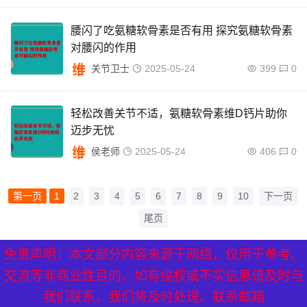
腰闪了吃氨糖软骨素是否有用 探究氨糖软骨素
对腰闪的作用
关节卫士
2025-05-24
399
0
轻松改善关节不适，氨糖软骨素维D钙片助你
迈步无忧
侯老师
2025-05-24
406
0
第一页
1
2
3
4
5
6
7
8
9
10
下一页
尾页
免责声明：本文部分内容来源于网络，仅用于参考、
XML地图
|
网站地图
|
热点关注
交流等非商业性目的。如有侵权或不实信息请及时与
我们联系，我们将及时处理。联系邮箱