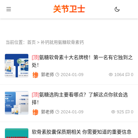
关节卫士
当前位置：
首页
> 补钙就用氨糖软骨素钙
[顶]
氨糖软骨素十大名牌榜！第一名有它独到之
处！
郭老师
2024-01-09
1064
0
[顶]
氨糖选购主要看哪点？了解这点你就会选
择！
郭老师
2024-01-09
925
0
软骨素胶囊保质期相关 你需要知道的重要信息