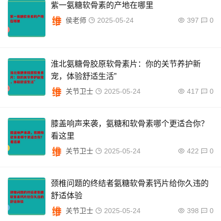
紫一氨糖软骨素的产地在哪里
侯老师
2025-05-24
397
0
淮北氨糖骨胶原软骨素片：你的关节养护新
宠，体验舒适生活”
关节卫士
2025-05-24
417
0
膝盖响声来袭，氨糖和软骨素哪个更适合你？
看这里
关节卫士
2025-05-24
422
0
颈椎问题的终结者氨糖软骨素钙片给你久违的
舒适体验
关节卫士
2025-05-24
398
0