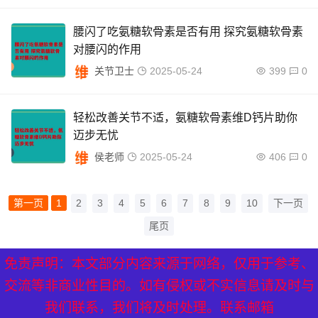
腰闪了吃氨糖软骨素是否有用 探究氨糖软骨素
对腰闪的作用
关节卫士
2025-05-24
399
0
轻松改善关节不适，氨糖软骨素维D钙片助你
迈步无忧
侯老师
2025-05-24
406
0
第一页
1
2
3
4
5
6
7
8
9
10
下一页
尾页
免责声明：本文部分内容来源于网络，仅用于参考、
XML地图
|
网站地图
|
热点关注
交流等非商业性目的。如有侵权或不实信息请及时与
我们联系，我们将及时处理。联系邮箱