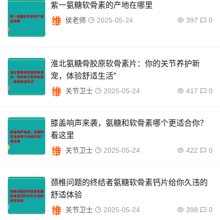
紫一氨糖软骨素的产地在哪里
侯老师
2025-05-24
397
0
淮北氨糖骨胶原软骨素片：你的关节养护新
宠，体验舒适生活”
关节卫士
2025-05-24
417
0
膝盖响声来袭，氨糖和软骨素哪个更适合你？
看这里
关节卫士
2025-05-24
422
0
颈椎问题的终结者氨糖软骨素钙片给你久违的
舒适体验
关节卫士
2025-05-24
398
0