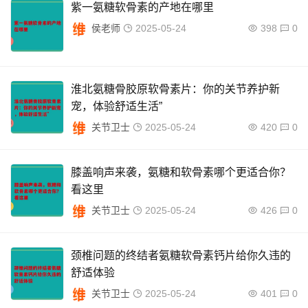
紫一氨糖软骨素的产地在哪里
侯老师
2025-05-24
398
0
淮北氨糖骨胶原软骨素片：你的关节养护新
宠，体验舒适生活”
关节卫士
2025-05-24
420
0
膝盖响声来袭，氨糖和软骨素哪个更适合你？
看这里
关节卫士
2025-05-24
426
0
颈椎问题的终结者氨糖软骨素钙片给你久违的
舒适体验
关节卫士
2025-05-24
401
0