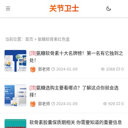
关节卫士
当前位置：
首页
> 氨糖软骨素红色盒
[顶]
氨糖软骨素十大名牌榜！第一名有它独到之
处！
郭老师
2024-01-09
1068
0
[顶]
氨糖选购主要看哪点？了解这点你就会选
择！
郭老师
2024-01-09
928
0
软骨素胶囊保质期相关 你需要知道的重要信息