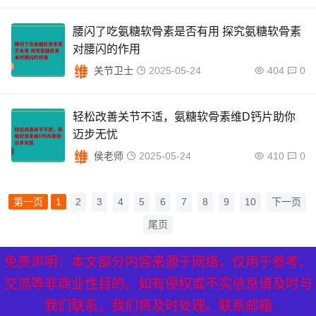
腰闪了吃氨糖软骨素是否有用 探究氨糖软骨素
对腰闪的作用
关节卫士
2025-05-24
404
0
轻松改善关节不适，氨糖软骨素维D钙片助你
迈步无忧
侯老师
2025-05-24
410
0
第一页
1
2
3
4
5
6
7
8
9
10
下一页
尾页
免责声明：本文部分内容来源于网络，仅用于参考、
XML地图
|
网站地图
|
热点关注
交流等非商业性目的。如有侵权或不实信息请及时与
我们联系，我们将及时处理。联系邮箱