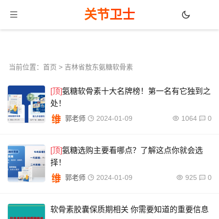
关节卫士
当前位置：
首页
> 吉林省敖东氨糖软骨素
[顶]
氨糖软骨素十大名牌榜！第一名有它独到之
处！
郭老师
2024-01-09
1064
0
[顶]
氨糖选购主要看哪点？了解这点你就会选
择！
郭老师
2024-01-09
925
0
软骨素胶囊保质期相关 你需要知道的重要信息