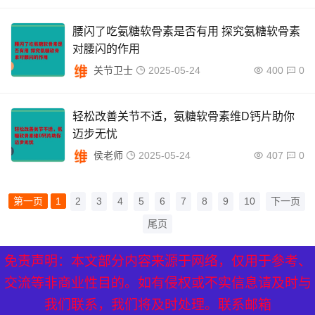
腰闪了吃氨糖软骨素是否有用 探究氨糖软骨素
对腰闪的作用
关节卫士
2025-05-24
400
0
轻松改善关节不适，氨糖软骨素维D钙片助你
迈步无忧
侯老师
2025-05-24
407
0
第一页
1
2
3
4
5
6
7
8
9
10
下一页
尾页
免责声明：本文部分内容来源于网络，仅用于参考、
XML地图
|
网站地图
|
热点关注
交流等非商业性目的。如有侵权或不实信息请及时与
我们联系，我们将及时处理。联系邮箱