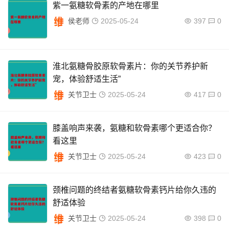
紫一氨糖软骨素的产地在哪里
侯老师
2025-05-24
397
0
淮北氨糖骨胶原软骨素片：你的关节养护新
宠，体验舒适生活”
关节卫士
2025-05-24
417
0
膝盖响声来袭，氨糖和软骨素哪个更适合你？
看这里
关节卫士
2025-05-24
423
0
颈椎问题的终结者氨糖软骨素钙片给你久违的
舒适体验
关节卫士
2025-05-24
398
0