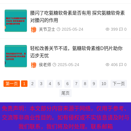
腰闪了吃氨糖软骨素是否有用 探究氨糖软骨素
对腰闪的作用
关节卫士
2025-05-24
399
0
轻松改善关节不适，氨糖软骨素维D钙片助你
迈步无忧
侯老师
2025-05-24
406
0
第一页
1
2
3
4
5
6
7
8
9
10
下一页
尾页
免责声明：本文部分内容来源于网络，仅用于参考、
XML地图
|
网站地图
|
热点关注
交流等非商业性目的。如有侵权或不实信息请及时与
我们联系，我们将及时处理。联系邮箱