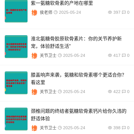
紫一氨糖软骨素的产地在哪里
侯老师
2025-05-24
397
0
淮北氨糖骨胶原软骨素片：你的关节养护新
宠，体验舒适生活”
关节卫士
2025-05-24
417
0
膝盖响声来袭，氨糖和软骨素哪个更适合你？
看这里
关节卫士
2025-05-24
422
0
颈椎问题的终结者氨糖软骨素钙片给你久违的
舒适体验
关节卫士
2025-05-24
398
0