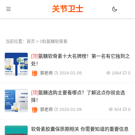
关节卫士
当前位置：
首页
> 1粒氨糖软骨素
[顶]
氨糖软骨素十大名牌榜！第一名有它独到之
处！
郭老师
2024-01-09
1064
0
[顶]
氨糖选购主要看哪点？了解这点你就会选
择！
郭老师
2024-01-09
924
0
软骨素胶囊保质期相关 你需要知道的重要信息