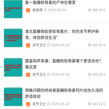
紫一氨糖软骨素的产地在哪里
侯老师
2025-05-24
398
0
淮北氨糖骨胶原软骨素片：你的关节养护新
宠，体验舒适生活”
关节卫士
2025-05-24
420
0
膝盖响声来袭，氨糖和软骨素哪个更适合你？
看这里
关节卫士
2025-05-24
426
0
颈椎问题的终结者氨糖软骨素钙片给你久违的
舒适体验
关节卫士
2025-05-24
401
0