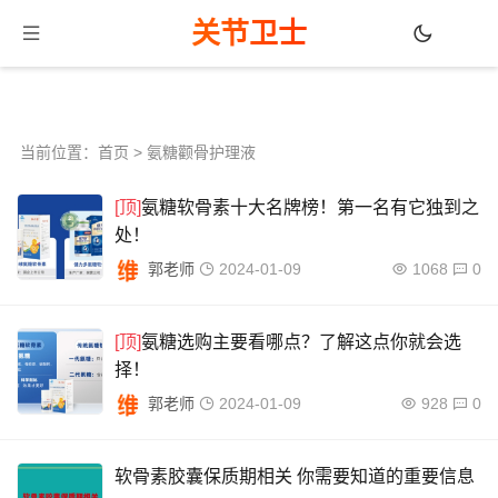
关节卫士
当前位置：
首页
> 氨糖颧骨护理液
[顶]
氨糖软骨素十大名牌榜！第一名有它独到之
处！
郭老师
2024-01-09
1068
0
[顶]
氨糖选购主要看哪点？了解这点你就会选
择！
郭老师
2024-01-09
928
0
软骨素胶囊保质期相关 你需要知道的重要信息