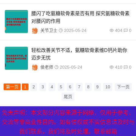
腰闪了吃氨糖软骨素是否有用 探究氨糖软骨素
对腰闪的作用
关节卫士
2025-05-24
404
0
轻松改善关节不适，氨糖软骨素维D钙片助你
迈步无忧
侯老师
2025-05-24
410
0
第一页
1
2
3
4
5
6
7
8
9
10
下一页
尾页
免责声明：本文部分内容来源于网络，仅用于参考、
XML地图
|
网站地图
|
热点关注
交流等非商业性目的。如有侵权或不实信息请及时与
我们联系，我们将及时处理。联系邮箱