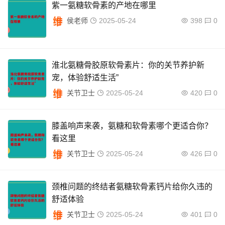
紫一氨糖软骨素的产地在哪里
侯老师
2025-05-24
398
0
淮北氨糖骨胶原软骨素片：你的关节养护新
宠，体验舒适生活”
关节卫士
2025-05-24
420
0
膝盖响声来袭，氨糖和软骨素哪个更适合你？
看这里
关节卫士
2025-05-24
426
0
颈椎问题的终结者氨糖软骨素钙片给你久违的
舒适体验
关节卫士
2025-05-24
401
0