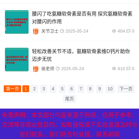
腰闪了吃氨糖软骨素是否有用 探究氨糖软骨素
对腰闪的作用
关节卫士
2025-05-24
404
0
轻松改善关节不适，氨糖软骨素维D钙片助你
迈步无忧
侯老师
2025-05-24
410
0
第一页
1
2
3
4
5
6
7
8
9
10
下一页
尾页
免责声明：本文部分内容来源于网络，仅用于参考、
XML地图
|
网站地图
|
热点关注
交流等非商业性目的。如有侵权或不实信息请及时与
我们联系，我们将及时处理。联系邮箱