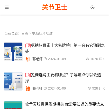
关节卫士
当前位置：
首页
> 氨糖压片功效
[顶]
氨糖软骨素十大名牌榜！第一名有它独到之
处！
郭老师
2024-01-09
1070
0
[顶]
氨糖选购主要看哪点？了解这点你就会选
择！
郭老师
2024-01-09
928
0
软骨素胶囊保质期相关 你需要知道的重要信息