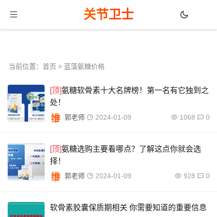
关节卫士
当前位置：
首页
> 蓝藻氨糖价格
[顶]
氨糖软骨素十大名牌榜！第一名有它独到之
处！
郭老师
2024-01-09
1068
0
[顶]
氨糖选购主要看哪点？了解这点你就会选
择！
郭老师
2024-01-09
928
0
软骨素胶囊保质期相关 你需要知道的重要信息