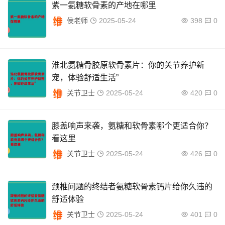
紫一氨糖软骨素的产地在哪里
侯老师
2025-05-24
398
0
淮北氨糖骨胶原软骨素片：你的关节养护新
宠，体验舒适生活”
关节卫士
2025-05-24
420
0
膝盖响声来袭，氨糖和软骨素哪个更适合你？
看这里
关节卫士
2025-05-24
426
0
颈椎问题的终结者氨糖软骨素钙片给你久违的
舒适体验
关节卫士
2025-05-24
401
0