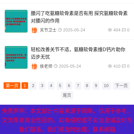
腰闪了吃氨糖软骨素是否有用 探究氨糖软骨素
对腰闪的作用
关节卫士
2025-05-24
404
0
轻松改善关节不适，氨糖软骨素维D钙片助你
迈步无忧
侯老师
2025-05-24
410
0
第一页
1
2
3
4
5
6
7
8
9
10
下一页
尾页
免责声明：本文部分内容来源于网络，仅用于参考、
XML地图
|
网站地图
|
热点关注
交流等非商业性目的。如有侵权或不实信息请及时与
我们联系，我们将及时处理。联系邮箱