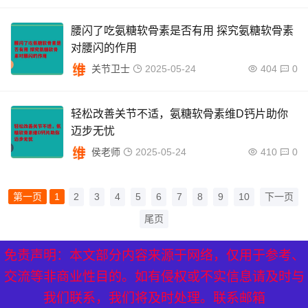
腰闪了吃氨糖软骨素是否有用 探究氨糖软骨素
对腰闪的作用
关节卫士
2025-05-24
404
0
轻松改善关节不适，氨糖软骨素维D钙片助你
迈步无忧
侯老师
2025-05-24
410
0
第一页
1
2
3
4
5
6
7
8
9
10
下一页
尾页
免责声明：本文部分内容来源于网络，仅用于参考、
XML地图
|
网站地图
|
热点关注
交流等非商业性目的。如有侵权或不实信息请及时与
我们联系，我们将及时处理。联系邮箱