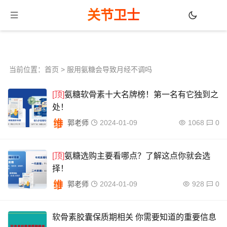
关节卫士
当前位置：
首页
> 服用氨糖会导致月经不调吗
[顶]
氨糖软骨素十大名牌榜！第一名有它独到之
处！
郭老师
2024-01-09
1068
0
[顶]
氨糖选购主要看哪点？了解这点你就会选
择！
郭老师
2024-01-09
928
0
软骨素胶囊保质期相关 你需要知道的重要信息