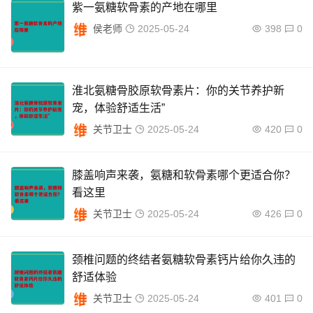
紫一氨糖软骨素的产地在哪里
侯老师
2025-05-24
398
0
淮北氨糖骨胶原软骨素片：你的关节养护新
宠，体验舒适生活”
关节卫士
2025-05-24
420
0
膝盖响声来袭，氨糖和软骨素哪个更适合你？
看这里
关节卫士
2025-05-24
426
0
颈椎问题的终结者氨糖软骨素钙片给你久违的
舒适体验
关节卫士
2025-05-24
401
0