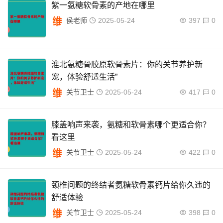
紫一氨糖软骨素的产地在哪里
侯老师
2025-05-24
397
0
淮北氨糖骨胶原软骨素片：你的关节养护新
宠，体验舒适生活”
关节卫士
2025-05-24
417
0
膝盖响声来袭，氨糖和软骨素哪个更适合你？
看这里
关节卫士
2025-05-24
422
0
颈椎问题的终结者氨糖软骨素钙片给你久违的
舒适体验
关节卫士
2025-05-24
398
0