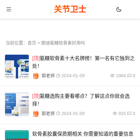
关节卫士
当前位置：
首页
> 朗迪氨糖软骨素好用吗
[顶]
氨糖软骨素十大名牌榜！第一名有它独到之
处！
郭老师
2024-01-09
1064
0
[顶]
氨糖选购主要看哪点？了解这点你就会选
择！
郭老师
2024-01-09
925
0
软骨素胶囊保质期相关 你需要知道的重要信息