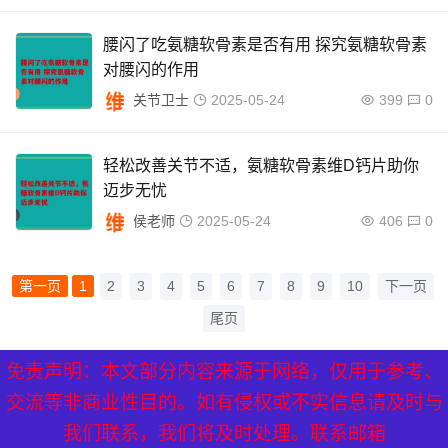
腰闪了吃氨糖软骨素是否有用 探究氨糖软骨素
对腰闪的作用
关节卫士
2025-05-24
399
0
轻松改善关节不适，氨糖软骨素维D钙片助你
迈步无忧
侯老师
2025-05-24
406
0
第一页
1
2
3
4
5
6
7
8
9
10
下一页
尾页
免责声明：本文部分内容来源于网络，仅用于参考、
XML地图
|
网站地图
|
热点关注
交流等非商业性目的。如有侵权或不实信息请及时与
我们联系，我们将及时处理。联系邮箱