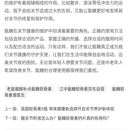
的维护有着相辅相成的作用。比如散步、游泳等低冲击力的运
动，既不会给关节造成过大的负担，又能让氨糖更好地发挥其
对关节的修复和保护作用。
氨糖在关节健康的维护中扮演着重要的角色。正确的使用方法
包括选择合适的产品、掌握正确的剂量、选择合适的服用时间
以及配合适当的运动。只有这样，我们才能让氨糖真正成为我
们关节健康的守护天使，让我们在生活中能够自由地活动，远
离关节疾的困扰。无论是年轻人想要关节问题，还是中老年人
希望改善关节，氨糖的合理使用都值得我们重视。
老是崴脚补点氨糖软骨素
江中氨糖软骨素京东自营
氨糖软
骨素曾医生
上一篇：
英国软骨素5瓶 带来健康新选择开启关节养护新体验
下一篇：
髋关节积液怎么办？氨糖软骨素钙片真的有用吗？