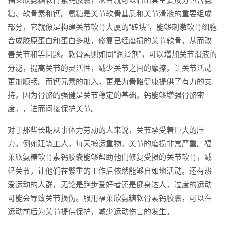
糖、软骨素和钙。氨糖是关节软骨基质和关节滑液的重要组成
部分，它就像是构建关节软骨大厦的“砖块”，能够刺激软骨细胞
合成胶原蛋白和蛋白多糖，修复已经磨损的关节软骨，从而改
善关节和等问题。软骨素则如同“润滑剂”，可以增加关节滑液的
分泌，提高关节的灵活性，减少关节之间的摩擦，让关节活动
更加顺畅。而钙元素的加入，更是为骨骼健康提供了有力的支
持，因为骨骼的强健是关节稳定的基础，钙能够增强骨骼密
度，，进而间接保护关节。
对于那些长期从事体力劳动的人来说，关节承受着巨大的压
力。例如建筑工人，每天搬运重物，关节的磨损非常严重。福
莱欣氨糖软骨素钙胶囊能够帮助他们修复受损的关节软骨，减
轻关节，让他们在繁重的工作后依然能够自如地活动。还有热
爱运动的人群，无论是跑步爱好者还是健身达人，过度的运动
可能会导致关节损伤。服用福莱欣氨糖软骨素钙胶囊，可以在
运动前后为关节提供保护，减少运动伤害的发生。