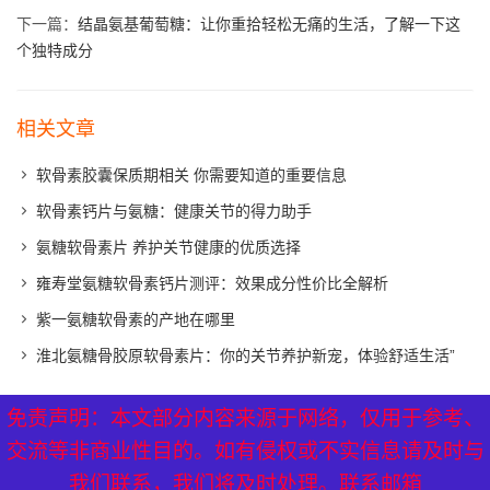
下一篇：
结晶氨基葡萄糖：让你重拾轻松无痛的生活，了解一下这
个独特成分
相关文章
软骨素胶囊保质期相关 你需要知道的重要信息
软骨素钙片与氨糖：健康关节的得力助手
氨糖软骨素片 养护关节健康的优质选择
雍寿堂氨糖软骨素钙片测评：效果成分性价比全解析
紫一氨糖软骨素的产地在哪里
淮北氨糖骨胶原软骨素片：你的关节养护新宠，体验舒适生活”
免责声明：本文部分内容来源于网络，仅用于参考、
免责声明：本文部分内容来源于网络，仅用于参考、
XML地图
|
网站地图
|
热点关注
交流等非商业性目的。如有侵权或不实信息请及时与
交流等非商业性目的。如有侵权或不实信息请及时与
我们联系，我们将及时处理。联系邮箱
我们联系，我们将及时处理。联系邮箱