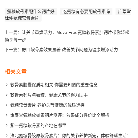
氨糖软骨素配什么钙片好
吃氨糖有必要配软骨素吗
广莘堂
杜仲氨糖软骨素片
上一篇：
让关节重焕活力，Move Free氨糖软骨素加钙片带你轻松
畅享每一步
下一篇：
野口软骨素效果显著 改善关节问题为健康增添活力
相关文章
软骨素胶囊保质期相关 你需要知道的重要信息
软骨素钙片与氨糖：健康关节的得力助手
氨糖软骨素片 养护关节健康的优质选择
雍寿堂氨糖软骨素钙片测评：效果成分性价比全解析
紫一氨糖软骨素的产地在哪里
淮北氨糖骨胶原软骨素片：你的关节养护新宠，体验舒适生活”