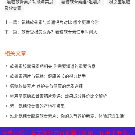
氨糖软骨素片功能与禁忌
氨糖软骨素维c咀嚼片
枫之宝氨糖
及软骨素
上一篇：
氨糖软骨素与普通钙片对比 哪个更适合你
下一篇：
软骨受损怎么办？氨糖软骨素使用时间大
相关文章
软骨素胶囊保质期相关 你需要知道的重要信息
软骨素钙片与氨糖：健康关节的得力助手
氨糖软骨素片 养护关节健康的优质选择
雍寿堂氨糖软骨素钙片测评：效果成分性价比全解析
紫一氨糖软骨素的产地在哪里
淮北氨糖骨胶原软骨素片：你的关节养护新宠，体验舒适生活”
免责声明：本文部分内容来源于网络，仅用于参考、
免责声明：本文部分内容来源于网络，仅用于参考、