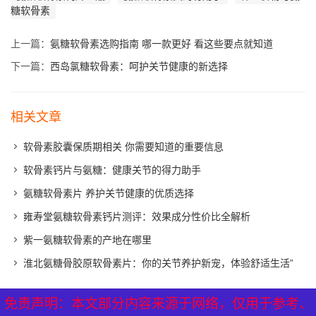
糖软骨素
上一篇：
氨糖软骨素选购指南 哪一款更好 看这些要点就知道
下一篇：
西岛氯糖软骨素：呵护关节健康的新选择
相关文章
软骨素胶囊保质期相关 你需要知道的重要信息
软骨素钙片与氨糖：健康关节的得力助手
氨糖软骨素片 养护关节健康的优质选择
雍寿堂氨糖软骨素钙片测评：效果成分性价比全解析
紫一氨糖软骨素的产地在哪里
淮北氨糖骨胶原软骨素片：你的关节养护新宠，体验舒适生活”
免责声明：本文部分内容来源于网络，仅用于参考、
免责声明：本文部分内容来源于网络，仅用于参考、
XML地图
|
网站地图
|
热点关注