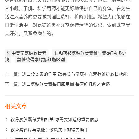
容小觑。了解、科学用药才能更好地保护自己的身体。在为生
活注入营养的更要做到理性选择，将降到低。希望大家能够在
日常生活中，对氨糖这类补充剂保持清醒的认识，做到既享受
其好处，又避免潜在的。
江中昊罡氨糖软骨素
仁和药邦氨糖软骨素维生素d钙片多少
钱
氨糖软骨素绿瓶红瓶区别
上一篇：
进口软骨素的作用 改善关节健康补充营养维护软骨功能
下一篇：
进口氨糖软骨素每日服用量 每天吃几粒才合适
相关文章
软骨素胶囊保质期相关 你需要知道的重要信息
软骨素钙片与氨糖：健康关节的得力助手