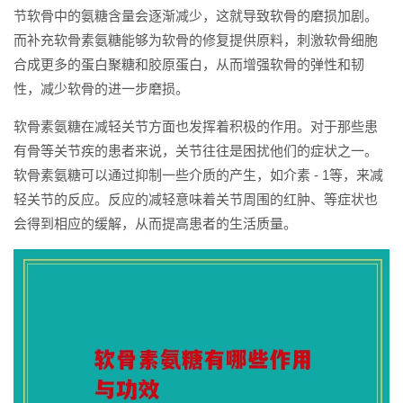
节软骨中的氨糖含量会逐渐减少，这就导致软骨的磨损加剧。
而补充软骨素氨糖能够为软骨的修复提供原料，刺激软骨细胞
合成更多的蛋白聚糖和胶原蛋白，从而增强软骨的弹性和韧
性，减少软骨的进一步磨损。
软骨素氨糖在减轻关节方面也发挥着积极的作用。对于那些患
有骨等关节疾的患者来说，关节往往是困扰他们的症状之一。
软骨素氨糖可以通过抑制一些介质的产生，如介素 - 1等，来减
轻关节的反应。反应的减轻意味着关节周围的红肿、等症状也
会得到相应的缓解，从而提高患者的生活质量。