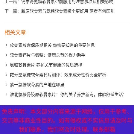
上一篇：
钙尔奇氨糖软骨素空腹服用的注意事项及相关影响
下一篇：
胶原软骨素与氨糖软骨素哪个更好用 两者有何区别
相关文章
软骨素胶囊保质期相关 你需要知道的重要信息
软骨素钙片与氨糖：健康关节的得力助手
氨糖软骨素片 养护关节健康的优质选择
雍寿堂氨糖软骨素钙片测评：效果成分性价比全解析
紫一氨糖软骨素的产地在哪里
淮北氨糖骨胶原软骨素片：你的关节养护新宠，体验舒适生活”
免责声明：本文部分内容来源于网络，仅用于参考、
免责声明：本文部分内容来源于网络，仅用于参考、
XML地图
|
网站地图
|
热点关注
交流等非商业性目的。如有侵权或不实信息请及时与
交流等非商业性目的。如有侵权或不实信息请及时与
我们联系，我们将及时处理。联系邮箱
我们联系，我们将及时处理。联系邮箱