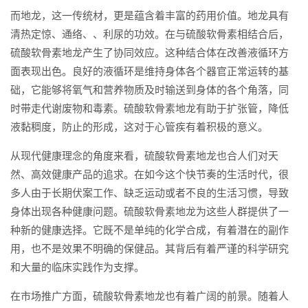
而地龙，这一传统材，更是蕴含着丰富的药用价值。地龙具有
清热定惊、通络、、利尿的功效。在与硫酸软骨素相结合后，
硫酸软骨素地龙产生了协同效应。这种结合体在改善液循环方
面表现出色。良好的液循环是维持身体各个器官正常运转的基
础，它能够将氧气和营养物质及时输送到身体的各个角落，同
时带走代谢废物和毒素。硫酸软骨素地龙有助于扩张管，降低
液黏稠度，防止的形成，这对于心管疾有着积极的意义。
从现代健康理念的角度来看，硫酸软骨素地龙也合人们对天
然、高效健康产品的追求。在如今这个快节奏的生活时代，很
多人由于长期伏案工作、缺乏运动或者不良的生活习惯，导致
身体出现各种健康问题。硫酸软骨素地龙为这些人群提供了一
种新的健康选择。它既不是单纯的化学合成，有着潜在的副作
用，也不是效果不明确的保健品。其背后有着严谨的科学研究
和大量的临床实践作为支撑。
在市场推广方面，硫酸软骨素地龙也有着广阔的前景。随着人