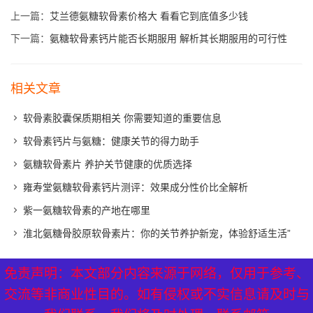
上一篇：
艾兰德氨糖软骨素价格大 看看它到底值多少钱
下一篇：
氨糖软骨素钙片能否长期服用 解析其长期服用的可行性
相关文章
软骨素胶囊保质期相关 你需要知道的重要信息
软骨素钙片与氨糖：健康关节的得力助手
氨糖软骨素片 养护关节健康的优质选择
雍寿堂氨糖软骨素钙片测评：效果成分性价比全解析
紫一氨糖软骨素的产地在哪里
淮北氨糖骨胶原软骨素片：你的关节养护新宠，体验舒适生活”
免责声明：本文部分内容来源于网络，仅用于参考、
免责声明：本文部分内容来源于网络，仅用于参考、
XML地图
|
网站地图
|
热点关注
交流等非商业性目的。如有侵权或不实信息请及时与
交流等非商业性目的。如有侵权或不实信息请及时与