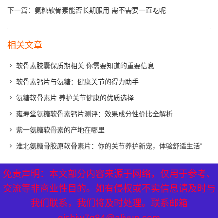
下一篇：
氨糖软骨素能否长期服用 需不需要一直吃呢
相关文章
软骨素胶囊保质期相关 你需要知道的重要信息
软骨素钙片与氨糖：健康关节的得力助手
氨糖软骨素片 养护关节健康的优质选择
雍寿堂氨糖软骨素钙片测评：效果成分性价比全解析
紫一氨糖软骨素的产地在哪里
淮北氨糖骨胶原软骨素片：你的关节养护新宠，体验舒适生活”
免责声明：本文部分内容来源于网络，仅用于参考、
免责声明：本文部分内容来源于网络，仅用于参考、
XML地图
|
网站地图
|
热点关注
交流等非商业性目的。如有侵权或不实信息请及时与
交流等非商业性目的。如有侵权或不实信息请及时与
我们联系，我们将及时处理。联系邮箱
我们联系，我们将及时处理。联系邮箱
qishiw7q84@aliyun.com
qishiw7q84@aliyun.com