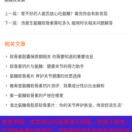
上一篇：
胃不好的人能否放心吃氨糖？看完你会有新发现
下一篇：
汤普生氨糖软骨素需吃多久 服用时长相关问题解答
相关文章
软骨素胶囊保质期相关 你需要知道的重要信息
软骨素钙片与氨糖：健康关节的得力助手
氨糖软骨素片 养护关节健康的优质选择
雍寿堂氨糖软骨素钙片测评：效果成分性价比全解析
紫一氨糖软骨素的产地在哪里
淮北氨糖骨胶原软骨素片：你的关节养护新宠，体验舒适生活”
免责声明：本文部分内容来源于网络，仅用于参考、
免责声明：本文部分内容来源于网络，仅用于参考、
XML地图
|
网站地图
|
热点关注
交流等非商业性目的。如有侵权或不实信息请及时与
交流等非商业性目的。如有侵权或不实信息请及时与