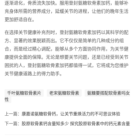
逐渐退化，骨质流失加快。服用登封氨糖软骨素加钙，能够补
充身体所需的营养成分，延缓关节的进程，让他们的晚年生活
更加舒适自在。
在选择关节健康补充剂时，登封氨糖软骨素加钙以其科学的配
方、显著的效果脱颖而出。它不仅仅是简单的几种成分的组
合，而是经过精心调配，能够从多个方面协同作用，为关节健
康提供全面的保障。无论是想要关节问题，还是已经受到关节
困扰的人，登封氨糖软骨素加钙都值得一试，它将成为您维护
关节健康道路上的得力助手。
千叶氨糖软骨素片
老宋氨糖软骨素
氨糖要搭配软骨素吗女
性
上一篇：
康嘉诺氨糖软骨钙，让关节重焕活力的不可思议体验
下一篇：
胶原软骨素钙含量知多少 探究胶原软骨素中的钙元素含量