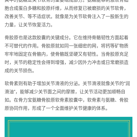
胞合成蛋白多糖和胶原纤维，从而修复已被磨损的关节软骨，
改善关节、等不适症状。就像是为关节软骨注入了一股新生的
力量，让关节恢复活力。
骨胶原也是这款胶囊的关键成分。它在维持骨骼韧性方面起着
不可替代的作用。骨胶原就如同一张细密的网，将钙等矿物质
牢牢地固定在骨骼内，使骨骼既坚硬又有韧性。当骨胶原充足
时，关节的稳定性会得到增强，减少因外力冲击或日常磨损造
成的关节损伤。
软骨素则有助于增加关节滑液的分泌。关节滑液就像关节的“润
滑油”，能够减少关节面之间的摩擦，让关节活动更加顺畅自
如。在骨力宝氨糖骨胶原软骨素胶囊中，软骨素与氨糖、骨胶
原协同作用，形成了一个全面维护关节健康的体系。