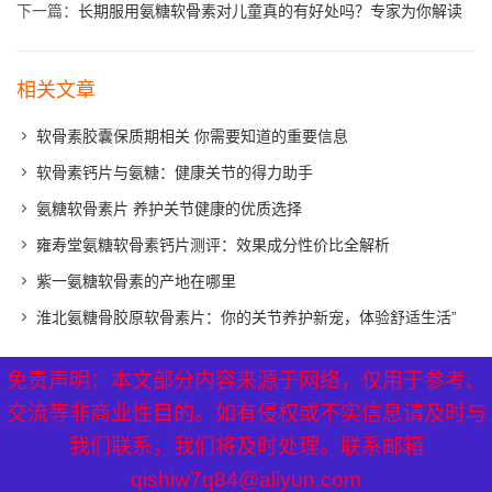
下一篇：
长期服用氨糖软骨素对儿童真的有好处吗？专家为你解读
相关文章
软骨素胶囊保质期相关 你需要知道的重要信息
软骨素钙片与氨糖：健康关节的得力助手
氨糖软骨素片 养护关节健康的优质选择
雍寿堂氨糖软骨素钙片测评：效果成分性价比全解析
紫一氨糖软骨素的产地在哪里
淮北氨糖骨胶原软骨素片：你的关节养护新宠，体验舒适生活”
免责声明：本文部分内容来源于网络，仅用于参考、
免责声明：本文部分内容来源于网络，仅用于参考、
XML地图
|
网站地图
|
热点关注
交流等非商业性目的。如有侵权或不实信息请及时与
交流等非商业性目的。如有侵权或不实信息请及时与
我们联系，我们将及时处理。联系邮箱
我们联系，我们将及时处理。联系邮箱
qishiw7q84@aliyun.com
qishiw7q84@aliyun.com