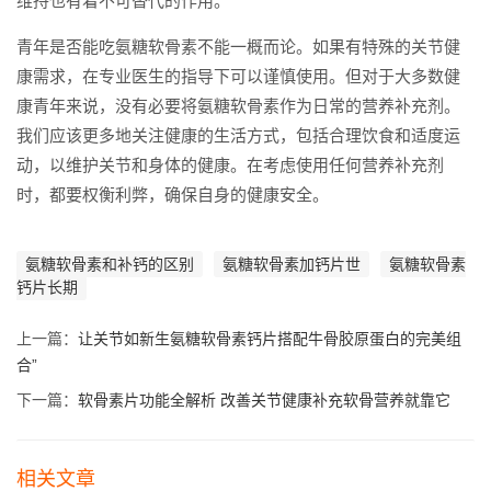
维持也有着不可替代的作用。
青年是否能吃氨糖软骨素不能一概而论。如果有特殊的关节健
康需求，在专业医生的指导下可以谨慎使用。但对于大多数健
康青年来说，没有必要将氨糖软骨素作为日常的营养补充剂。
我们应该更多地关注健康的生活方式，包括合理饮食和适度运
动，以维护关节和身体的健康。在考虑使用任何营养补充剂
时，都要权衡利弊，确保自身的健康安全。
氨糖软骨素和补钙的区别
氨糖软骨素加钙片世
氨糖软骨素
钙片长期
上一篇：
让关节如新生氨糖软骨素钙片搭配牛骨胶原蛋白的完美组
合”
下一篇：
软骨素片功能全解析 改善关节健康补充软骨营养就靠它
相关文章