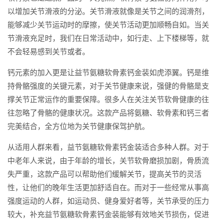
以增加关节滑液的分泌。关节滑液就像是关节之间的润滑剂，
能够减少关节运动时的摩擦，使关节活动更加顺畅自如。当关
节滑液充足时，我们在日常活动中，如行走、上下楼梯等，就
不会轻易感到关节或者。
钙元素的加入更是让益节氨糖软骨素钙金装如虎添翼。钙是维
持骨骼强度的关键元素，对于关节健康来说，强健的骨骼是支
撑关节正常运作的重要保障。很多人在关注关节软骨健康的往
往忽略了骨骼的健康状况。这款产品将氨糖、软骨素和钙三者
完美结合，全方位地为关节健康保驾护航。
从适用人群来看，益节氨糖软骨素钙金装适合多种人群。对于
中老年人来说，由于年龄的增长，关节软骨磨损加剧，骨质流
失严重，这款产品可以帮助他们缓解关节，提高关节的灵活
性，让他们的晚年生活更加舒适自在。而对于一些经常从事高
强度运动的人群，如运动员、健身爱好者等，关节承受的压力
较大，补充益节氨糖软骨素钙金装能够有效地关节损伤，促进