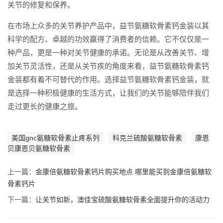
关节的修复和保养。
在市场上众多的关节养护产品中，益节氨糖软骨素钙金装以其
科学的配方、卓越的功效赢得了消费者的信赖。它不仅仅是一
种产品，更是一种对关节健康的承诺。无论是从改善关节、增
加关节灵活性，还是从关节疾的角度来看，益节氨糖软骨素钙
金装都有着不可替代的作用。选择益节氨糖软骨素钙金装，就
是选择一种积极健康的生活方式，让我们的关节能够陪伴我们
走过更长的健康之旅。
美国gnc氨糖软骨素止疼系列
科克兰硫酸氨糖软骨素
康恩
贝康恩贝氨糖软骨素
上一篇：
金康倍氨糖软骨素钙片购买地点 哪里能买到金康倍氨糖软
骨素钙片
下一篇：
让关节如新，澳佳宝硫酸氨糖软骨素全面提升你的活动力