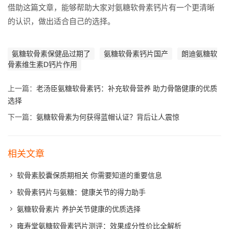
借助这篇文章，能够帮助大家对氨糖软骨素钙片有一个更清晰
的认识，做出适合自己的选择。
氨糖软骨素保健品过期了
氨糖软骨素钙片国产
朗迪氨糖软
骨素维生素D钙片作用
上一篇：
老汤臣氨糖软骨素钙：补充软骨营养 助力骨骼健康的优质
选择
下一篇：
氨糖软骨素为何获得蓝帽认证？背后让人震惊
相关文章
软骨素胶囊保质期相关 你需要知道的重要信息
软骨素钙片与氨糖：健康关节的得力助手
氨糖软骨素片 养护关节健康的优质选择
雍寿堂氨糖软骨素钙片测评：效果成分性价比全解析