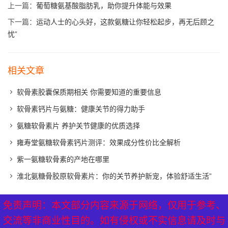
上一篇：
葡萄糖氨基酸脂肪乳，助你提升体能与效果
下一篇：
运动人士的心头好，这款氨糖让你轻松起步，再无后顾之
忧”
相关文章
软骨素胶囊保质期相关 你需要知道的重要信息
软骨素钙片与氨糖：健康关节的得力助手
氨糖软骨素片 养护关节健康的优质选择
雍寿堂氨糖软骨素钙片测评：效果成分性价比全解析
紫一氨糖软骨素的产地在哪里
淮北氨糖骨胶原软骨素片：你的关节养护新宠，体验舒适生活”
免责声明：本文部分内容来源于网络，仅用于参考、
免责声明：本文部分内容来源于网络，仅用于参考、
XML地图
|
网站地图
|
热点关注
交流等非商业性目的。如有侵权或不实信息请及时与
交流等非商业性目的。如有侵权或不实信息请及时与