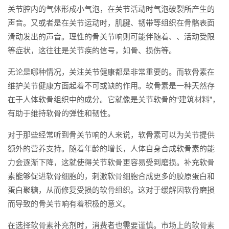
关节腔内的气体形成小气泡，在关节活动时气泡破裂所产生的
声音。又或者是在关节运动时，肌腱、韧带等组织在骨骼表面
滑动发出的声音。理性的骨关节响则可能伴随着、、活动受限
等症状，这往往是关节疾的信号，如骨、损伤等。
无论是哪种情况，关注关节健康都是非常重要的。而软骨素在
维护关节健康方面起着不可或缺的作用。软骨素是一种天然存
在于人体软骨组织中的成分。它就像是关节软骨的“建筑材料”，
有助于维持软骨的弹性和韧性。
对于那些经常听到骨关节响的人来说，软骨素可以为关节提供
额外的营养支持。随着年龄的增长，人体自身合成软骨素的能
力会逐渐下降，这就使得关节软骨更容易受到磨损。补充软骨
素能够促进软骨细胞的，刺激软骨细胞合成更多的胶原蛋白和
蛋白聚糖，从而修复受损的软骨组织。这对于缓解因软骨磨损
而导致的骨关节响有着积极的意义。
在选择软骨素补充剂时，消费者也需要谨慎。市场上的软骨素