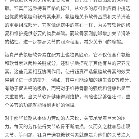
取。钰真严选秉持着严格的标准，从众多的原料供应商中挑选
出优质的氨糖和软骨素来源。氨糖是关节软骨基质和关节滑液
的重要组成部分，它就像建筑中的基石一样，为关节软骨的修
复和维护提供必要的物质基础。而软骨素则能够增加关节滑液
的粘性，进一步提高关节的润滑程度，减少关节间的摩擦。
钰真严选氨糖软骨素在配方上也独具匠心。它不仅仅含有氨糖
和软骨素这两种关键成分，还科学地搭配了其他有益的营养元
素。这些元素相互协同作用，使得钰真严选氨糖软骨素的效果
得到了进一步的提升。例如，其中可能添加的维生素D等成分，
有助于促进钙的吸收，而钙对于维持骨骼的强度和健康也是至
关重要的。当关节软骨健康得到维护，骨骼也足够强壮时，整
个关节的功能就能得到更好的保障。
对于那些长期从事体力劳动的人来说，关节承受着巨大的压
力。每天的劳作使得关节软骨不断磨损，久而久之就容易出现
关节、等问题。钰真严选氨糖软骨素就像是为他们的关节注入