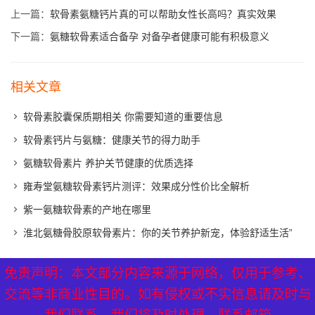
上一篇：
软骨素氨糖钙片真的可以帮助女性长高吗？真实效果
下一篇：
氨糖软骨素适合备孕 对备孕者健康可能有积极意义
相关文章
软骨素胶囊保质期相关 你需要知道的重要信息
软骨素钙片与氨糖：健康关节的得力助手
氨糖软骨素片 养护关节健康的优质选择
雍寿堂氨糖软骨素钙片测评：效果成分性价比全解析
紫一氨糖软骨素的产地在哪里
淮北氨糖骨胶原软骨素片：你的关节养护新宠，体验舒适生活”
免责声明：本文部分内容来源于网络，仅用于参考、
免责声明：本文部分内容来源于网络，仅用于参考、
XML地图
|
网站地图
|
热点关注
交流等非商业性目的。如有侵权或不实信息请及时与
交流等非商业性目的。如有侵权或不实信息请及时与