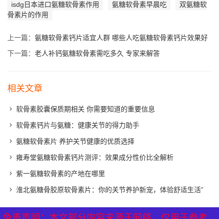
isdg日本进口氨糖软骨素作用
氨糖软骨素早晨吃
双氨糖软
骨素片的作用
上一篇：
氨糖软骨素钙片适宜人群 哪些人吃氨糖软骨素钙片效果好
下一篇：
老人补钙氨糖软骨素需吃多久 专家来解答
相关文章
软骨素胶囊保质期相关 你需要知道的重要信息
软骨素钙片与氨糖：健康关节的得力助手
氨糖软骨素片 养护关节健康的优质选择
雍寿堂氨糖软骨素钙片测评：效果成分性价比全解析
紫一氨糖软骨素的产地在哪里
淮北氨糖骨胶原软骨素片：你的关节养护新宠，体验舒适生活”
免责声明：本文部分内容来源于网络，仅用于参考、
免责声明：本文部分内容来源于网络，仅用于参考、