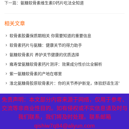
下一篇：
氨糖软骨素维生素D钙片吃法全知道
相关文章
软骨素胶囊保质期相关 你需要知道的重要信息
软骨素钙片与氨糖：健康关节的得力助手
氨糖软骨素片 养护关节健康的优质选择
雍寿堂氨糖软骨素钙片测评：效果成分性价比全解析
紫一氨糖软骨素的产地在哪里
淮北氨糖骨胶原软骨素片：你的关节养护新宠，体验舒适生活”
免责声明：本文部分内容来源于网络，仅用于参考、
免责声明：本文部分内容来源于网络，仅用于参考、
XML地图
|
网站地图
|
热点关注
交流等非商业性目的。如有侵权或不实信息请及时与
交流等非商业性目的。如有侵权或不实信息请及时与
我们联系，我们将及时处理。联系邮箱
我们联系，我们将及时处理。联系邮箱
qishiw7q84@aliyun.com
qishiw7q84@aliyun.com