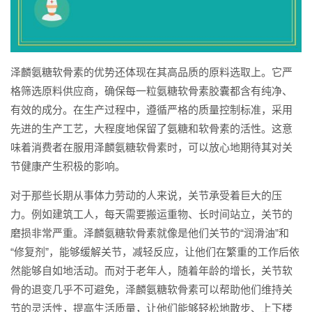
泽麟氨糖软骨素的优势还体现在其高品质的原料选取上。它严
格筛选原料供应商，确保每一粒氨糖软骨素胶囊都含有纯净、
有效的成分。在生产过程中，遵循严格的质量控制标准，采用
先进的生产工艺，大程度地保留了氨糖和软骨素的活性。这意
味着消费者在服用泽麟氨糖软骨素时，可以放心地期待其对关
节健康产生积极的影响。
对于那些长期从事体力劳动的人来说，关节承受着巨大的压
力。例如建筑工人，每天需要搬运重物、长时间站立，关节的
磨损非常严重。泽麟氨糖软骨素就像是他们关节的“润滑油”和
“修复剂”，能够缓解关节，减轻反应，让他们在繁重的工作后依
然能够自如地活动。而对于老年人，随着年龄的增长，关节软
骨的退变几乎不可避免，泽麟氨糖软骨素可以帮助他们维持关
节的灵活性，提高生活质量，让他们能够轻松地散步、上下楼