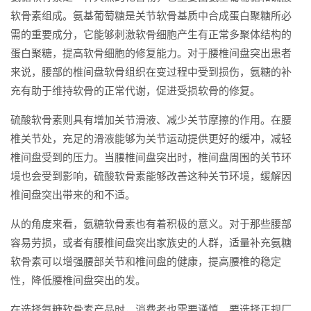
软骨素组成。氨基葡萄糖是关节软骨基质中合成蛋白聚糖所必
需的重要成分，它能够刺激软骨细胞产生有正常多聚体结构的
蛋白聚糖，提高软骨细胞的修复能力。对于腰椎间盘突出患者
来说，腰部的椎间盘软骨组织在变过程中受到损伤，氨糖的补
充有助于维持软骨的正常代谢，促进受损软骨的修复。
硫酸软骨素则具有增加关节滑液、减少关节摩擦的作用。在腰
椎关节处，充足的滑液能够为关节运动提供更好的缓冲，减轻
椎间盘受到的压力。当腰椎间盘突出时，椎间盘周围的关节环
境也会受到影响，硫酸软骨素能够改善这种关节环境，缓解因
椎间盘突出带来的和不适。
从的角度来看，氨糖软骨素也有着积极的意义。对于那些腰部
容易劳损，或者有腰椎间盘突出家族史的人群，适量补充氨糖
软骨素可以增强腰部关节和椎间盘的健康，提高腰椎的稳定
性，降低腰椎间盘突出的发。
在选择氨糖软骨素产品时，消费者也需要谨慎。要选择正规厂