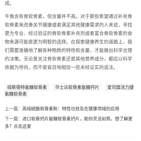
成。
牛角含有骨软骨素，但含量并不高。对于那些希望通过补充骨
软骨素来改善关节健康或者满足其他健康需求的人来说，寻找
更为专业、经过验证的骨软骨素补充剂或者富含骨软骨素的食
物来源可能是更为明智的选择。在探索健康养生的道路上，我
们需要准确地了解各种物质的特性和含量，才能做出科学合理
的决策。无论是关注骨软骨素还是其他营养成分，都应以科学
依据为导向，而不是盲目地相信一些未经证实的说法。
纽斯蓓特氨糖软骨素
华士达软骨素氨糖钙片
爱司盟活力捷
氨糖软骨素
上一篇：
高纯硫酸软骨素粉：特性功效及在健康领域的应用
下一篇：
进口软骨钙片氨糖软骨素钙片，助你灵活如燕，想了解更
多？点击这里