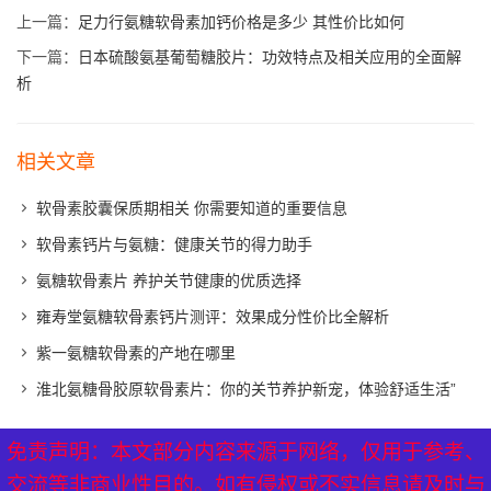
上一篇：
足力行氨糖软骨素加钙价格是多少 其性价比如何
下一篇：
日本硫酸氨基葡萄糖胶片：功效特点及相关应用的全面解
析
相关文章
软骨素胶囊保质期相关 你需要知道的重要信息
软骨素钙片与氨糖：健康关节的得力助手
氨糖软骨素片 养护关节健康的优质选择
雍寿堂氨糖软骨素钙片测评：效果成分性价比全解析
紫一氨糖软骨素的产地在哪里
淮北氨糖骨胶原软骨素片：你的关节养护新宠，体验舒适生活”
免责声明：本文部分内容来源于网络，仅用于参考、
免责声明：本文部分内容来源于网络，仅用于参考、
XML地图
|
网站地图
|
热点关注
交流等非商业性目的。如有侵权或不实信息请及时与
交流等非商业性目的。如有侵权或不实信息请及时与