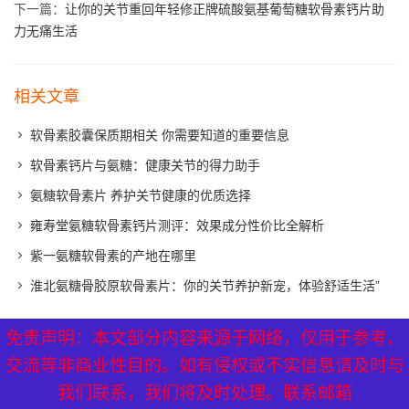
下一篇：
让你的关节重回年轻修正牌硫酸氨基葡萄糖软骨素钙片助
力无痛生活
相关文章
软骨素胶囊保质期相关 你需要知道的重要信息
软骨素钙片与氨糖：健康关节的得力助手
氨糖软骨素片 养护关节健康的优质选择
雍寿堂氨糖软骨素钙片测评：效果成分性价比全解析
紫一氨糖软骨素的产地在哪里
淮北氨糖骨胶原软骨素片：你的关节养护新宠，体验舒适生活”
免责声明：本文部分内容来源于网络，仅用于参考、
免责声明：本文部分内容来源于网络，仅用于参考、
XML地图
|
网站地图
|
热点关注
交流等非商业性目的。如有侵权或不实信息请及时与
交流等非商业性目的。如有侵权或不实信息请及时与
我们联系，我们将及时处理。联系邮箱
我们联系，我们将及时处理。联系邮箱