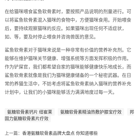
在给猫咪喂食鲨鱼软骨素时，要按照产品说明的剂量进行。可
以将鲨鱼软骨素混入猫咪的食物中，方便猫咪食用。开始喂食
后，要持续观察猫咪的反应。如果猫咪出现任何不适症状，
如、等，要及时停止喂食并咨询兽医的意见。
鲨鱼软骨素对于猫咪来说是一种非常有价值的营养补充剂。它
能够在维护猫咪关节健康、增强系统等方面发挥积极的作用。
作为铲屎官，我们都希望自家的猫咪能够健康快乐地成长，而
鲨鱼软骨素就像是我们为猫咪健康储备的一个秘密武器。在日
常的养猫生活中，不妨考虑将鲨鱼软骨素纳入猫咪的营养补充
计划中，让我们的小猫咪能够活力满满地度过每一天。
氨糖软骨素钙片 纽崔莱
氨糖软骨素精油热敷护膝宝疗效
邦
固力氨糖软骨素片疗效
上一篇：
香港氨糖软骨素品牌大盘点 你知道哪些