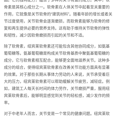
骨素是其核心成分之一。软骨素在人体关节中起着至关重要的
作用，它就像是关节软骨的“建筑材料”。随着年龄的增长或者关
节过度使用，关节软骨会逐渐磨损，而软骨素能够为软骨的修
复和再生提供必要的营养支持。这有助于维持关节软骨的弹性
和韧性，减少因软骨磨损而引起的关节和不适。
除了软骨素，纽宾莱软骨素还可能包含其他协同成分，如氨基
葡萄糖等。氨基葡萄糖是构成关节软骨基质中聚氨基葡萄糖的
成分，它与软骨素相互配合，能够更全面地滋养关节。这种多
成分的组合，使得纽宾莱软骨素在改善关节功能方面具有显著
的效果。对于那些长期从事体力劳动的人来说，关节承受着巨
大的压力，纽宾莱软骨素可以帮助缓解关节疲劳，减轻症。例
如，建筑工人每天长时间的体力劳作，关节磨损严重，服用纽
宾莱软骨素后，能够明显感觉到关节的轻松感，减少发作的频
率。
对于中老年人而言，关节变是一个常见的健康问题。纽宾莱软