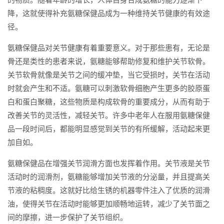
降，这就使得补充氨糖保健品成为一种维持关节健康的有效途
径。
氨糖保健品对关节健康有着重要意义。对于那些患有，无论是
骨还是类性的患者来说，氨糖能够帮助修复和维护关节软骨。
关节软骨就像是关节之间的缓冲垫，当它受损时，关节在活动
时就会产生和不适。氨糖可以刺激软骨细胞产生更多的胶原蛋
白和蛋白聚糖，这些物质是构成软骨的重要成分，从而有助于
改善关节的灵活性，减轻关节。许多中老年人在服用氨糖保健
品一段时间后，都能明显感觉到关节的有所缓解，活动起来更
加自如。
氨糖保健品在增强关节润滑方面也发挥着作用。关节液是关节
活动时的润滑剂，氨糖能够增加关节液的分泌量，并且提高关
节液的粘稠度。这就好比给生锈的机器零件注入了优质的润滑
油，使得关节在活动时能够更加顺畅地运转，减少了关节面之
间的摩擦，进一步保护了关节组织。