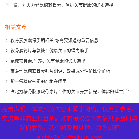
下一篇：
九天力健氨糖软骨素：呵护关节健康的优质选择
相关文章
软骨素胶囊保质期相关 你需要知道的重要信息
软骨素钙片与氨糖：健康关节的得力助手
氨糖软骨素片 养护关节健康的优质选择
雍寿堂氨糖软骨素钙片测评：效果成分性价比全解析
紫一氨糖软骨素的产地在哪里
淮北氨糖骨胶原软骨素片：你的关节养护新宠，体验舒适生活”
免责声明：本文部分内容来源于网络，仅用于参考、
免责声明：本文部分内容来源于网络，仅用于参考、
XML地图
|
网站地图
|
热点关注
交流等非商业性目的。如有侵权或不实信息请及时与
交流等非商业性目的。如有侵权或不实信息请及时与
我们联系，我们将及时处理。联系邮箱
我们联系，我们将及时处理。联系邮箱
qishiw7q84@aliyun.com
qishiw7q84@aliyun.com